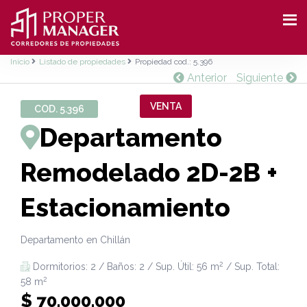
Inicio
Listado de propiedades
Propiedad cod.: 5.396
Anterior
Siguiente
VENTA
COD. 5.396
Departamento
Remodelado 2D-2B +
Estacionamiento
Departamento en Chillán
2
Dormitorios: 2 / Baños: 2 / Sup. Útil: 56 m
/ Sup. Total:
2
58 m
$ 70.000.000