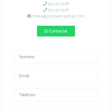
954327428
954327428
fneira@gcgreencapitals.com
Contactar