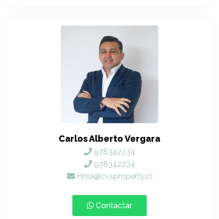
Carlos Alberto Vergara
978342234
978342234
Hola@cvsproperty.cl
Contactar