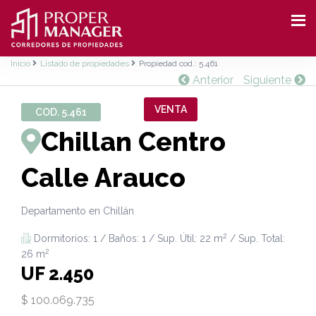
Inicio
Listado de propiedades
Propiedad cod.: 5.461
Anterior
Siguiente
VENTA
COD. 5.461
Chillan Centro
Calle Arauco
Departamento en Chillán
2
Dormitorios: 1 / Baños: 1 / Sup. Útil: 22 m
/ Sup. Total:
2
26 m
UF 2.450
$ 100.069.735