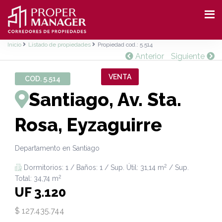
Inicio
Listado de propiedades
Propiedad cod.: 5.514
Anterior
Siguiente
VENTA
COD. 5.514
Santiago, Av. Sta.
Rosa, Eyzaguirre
Departamento en Santiago
2
Dormitorios: 1 / Baños: 1 / Sup. Útil: 31,14 m
/ Sup.
2
Total: 34,74 m
UF 3.120
$ 127.435.744