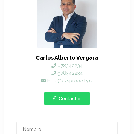
Carlos Alberto Vergara
978342234
978342234
Hola@cvsproperty.cl
Contactar