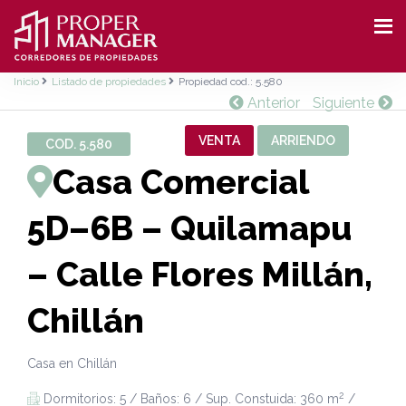
Inicio
Listado de propiedades
Propiedad cod.: 5.580
Anterior
Siguiente
VENTA
ARRIENDO
COD. 5.580
Casa Comercial
5D–6B – Quilamapu
– Calle Flores Millán,
Chillán
Casa en Chillán
2
Dormitorios: 5 / Baños: 6 / Sup. Constuida: 360 m
/