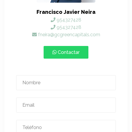
Francisco Javier Neira
954327428
954327428
fneira@gcgreencapitals.com
Contactar