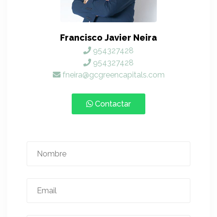
Francisco Javier Neira
954327428
954327428
fneira@gcgreencapitals.com
Contactar