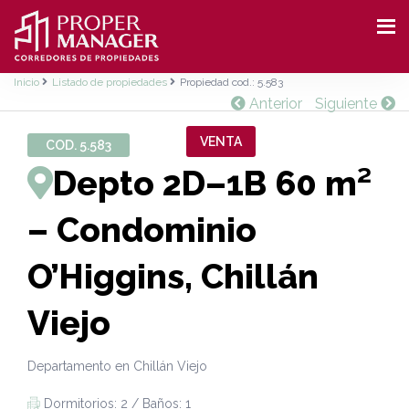
Inicio
Listado de propiedades
Propiedad cod.: 5.583
Anterior
Siguiente
VENTA
COD. 5.583
Depto 2D–1B 60 m²
– Condominio
O’Higgins, Chillán
Viejo
Departamento en Chillán Viejo
Dormitorios: 2 / Baños: 1